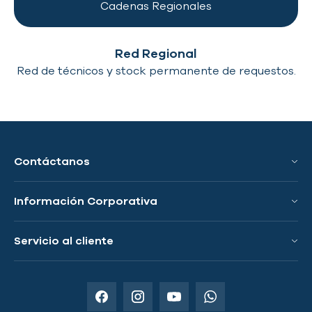
Cadenas
Regionales
Red Regional
Red de técnicos y stock permanente de requestos.
Contáctanos
Información Corporativa
Conoce a GRS
Servicio al cliente
Innovación y Tecnologías
Preguntas Frecuentes
Países Donde Operamos
Política de Envío
Distribuidores Autorizados