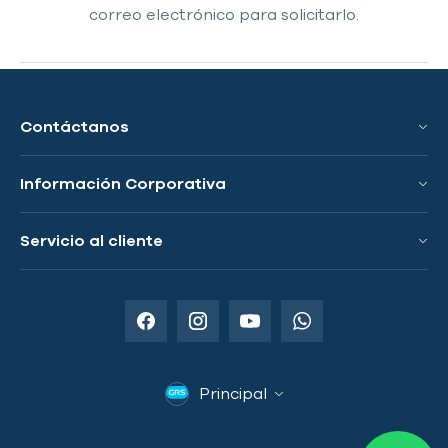
correo electrónico para solicitarlo.
Contáctanos
Información Corporativa
Conoce a GRS
Servicio al cliente
Innovación y Tecnologías
Preguntas Frecuentes
Países Donde Operamos
Política de Envío
Distribuidores Autorizados
Términos y Condiciones
Servicios para Emprendedores
Principal
Política de Privacidad
Garantía y Devoluciones