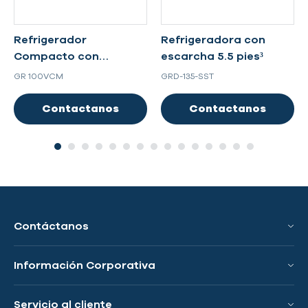
Refrigerador
Refrigeradora con
Compacto con
escarcha 5.5 pies³
escarcha 3.5 pies³
GR 100VCM
GRD-135-SST
Contactanos
Contactanos
Contáctanos
Información Corporativa
Conoce a GRS
Servicio al cliente