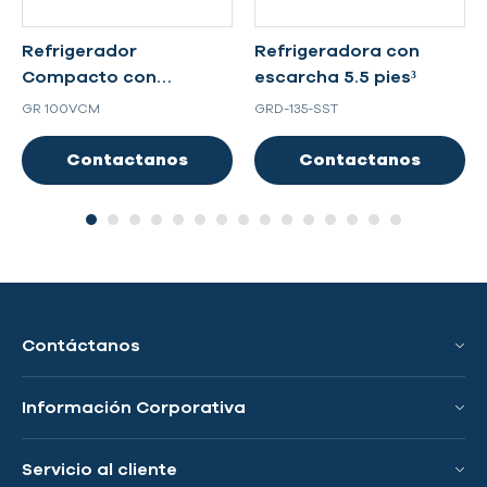
Refrigerador
Refrigeradora con
Compacto con
escarcha 5.5 pies³
escarcha 3.5 pies³
GR 100VCM
GRD-135-SST
Contactanos
Contactanos
Contáctanos
Información Corporativa
Conoce a GRS
Servicio al cliente